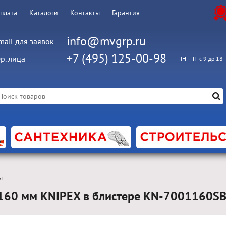
оплата
Каталоги
Контакты
Гарантия
info@mvgrp.ru
mail для заявок
+7 (495) 125-00-98
р. лица
ПН - ПТ с 9 до 18
ы
160 мм KNIPEX в блистере KN-7001160S