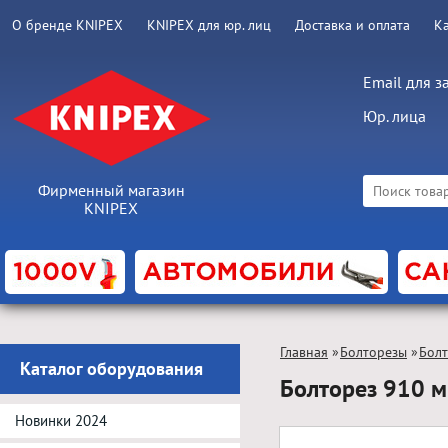
О бренде KNIPEX
KNIPEX для юр. лиц
Доставка и оплата
К
Email для з
Юр. лица
Фирменный магазин
KNIPEX
Главная
»
Болторезы
»
Болт
Каталог оборудования
Болторез 910 
Новинки 2024