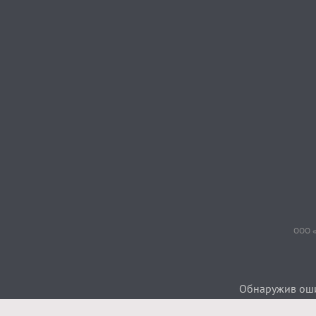
ООО «
Обнаружив ошиб