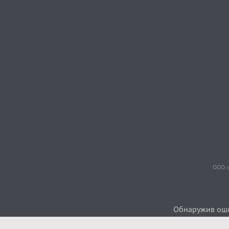
ООО «
Обнаружив ошиб