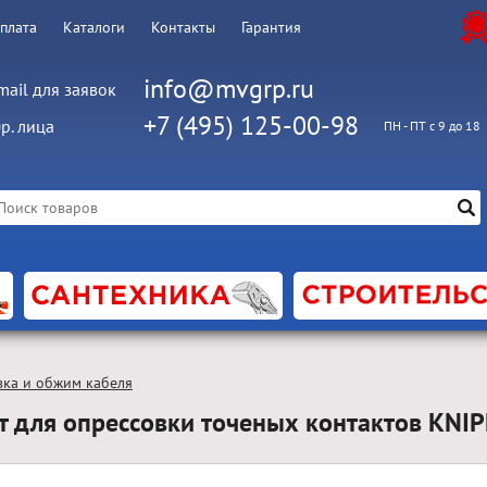
оплата
Каталоги
Контакты
Гарантия
info@mvgrp.ru
mail для заявок
+7 (495) 125-00-98
р. лица
ПН - ПТ с 9 до 18
вка и обжим кабеля
т для опрессовки точеных контактов KNI