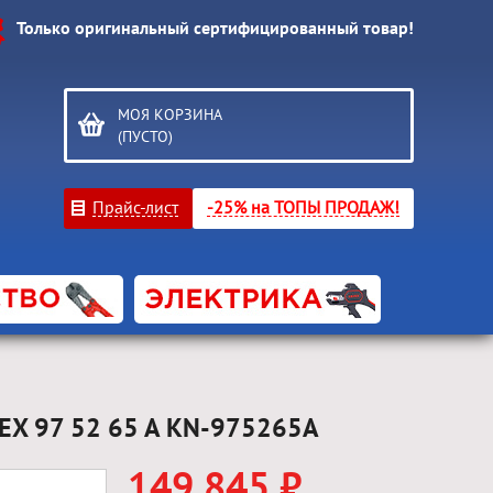
Только оригинальный сертифицированный товар!
МОЯ КОРЗИНА
(ПУСТО)
Прайс-лист
-25% на ТОПЫ ПРОДАЖ!
PEX 97 52 65 A KN-975265A
149 845 ₽