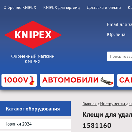
О бренде KNIPEX
KNIPEX для юр. лиц
Доставка и оплата
К
Email для з
Юр. лица
Фирменный магазин
KNIPEX
Главная
»
Инструменты для
Каталог оборудования
Клещи для удал
1581160
Новинки 2024