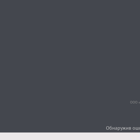
ООО «
Обнаружив ошиб