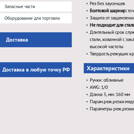
Рез без заусенцев
Запасные части
Болтовой шарнир:
точ
Защита от защемлени
Оборудование для торговли
Не подходит для ста
Длительный срок слу
Доставка
стали, кованной с за
высокой частоты
Твердость режущих кр
Характеристики
Доставка в любую точку РФ
Ручки: обливные
AWG: 1/0
Длина 3, мм: 160 мм
Парам.реж.резки:медн
Параметры реж.резки