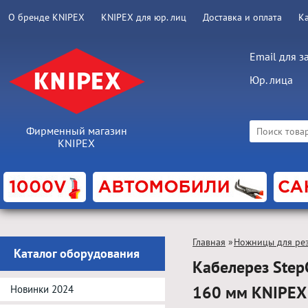
О бренде KNIPEX
KNIPEX для юр. лиц
Доставка и оплата
К
Email для з
Юр. лица
Фирменный магазин
KNIPEX
Главная
»
Ножницы для рез
Каталог оборудования
Кабелерез StepC
160 мм KNIPEX
Новинки 2024