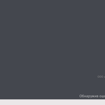
ООО «
Обнаружив ошиб