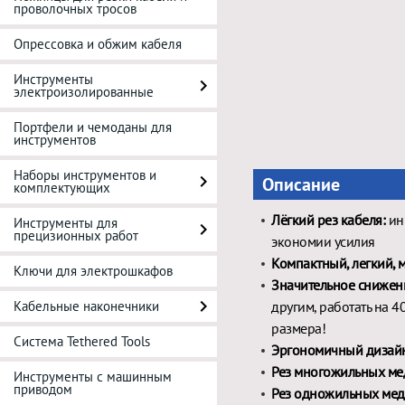
проволочных тросов
Опрессовка и обжим кабеля
Инструменты
электроизолированные
Портфели и чемоданы для
инструментов
Наборы инструментов и
Описание
комплектующих
Лёгкий рез кабеля:
ин
Инструменты для
прецизионных работ
экономии усилия
Компактный, легкий,
Ключи для электрошкафов
Значительное снижени
Кабельные наконечники
другим, работать на 4
размера!
Система Tethered Tools
Эргономичный дизайн
Рез многожильных ме
Инструменты с машинным
приводом
Рез одножильных мед