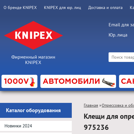
О бренде KNIPEX
KNIPEX для юр. лиц
Доставка и оплата
К
Email для з
Юр. лица
Фирменный магазин
KNIPEX
Главная
»
Опрессовка и об
Каталог оборудования
Клещи для опре
975236
Новинки 2024