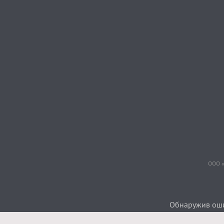
ООО «
Обнаружив ошиб