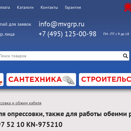
оплата
Каталоги
Контакты
Гарантия
info@mvgrp.ru
mail для заявок
+7 (495) 125-00-98
р. лица
ПН - ПТ с 9 до 18
совка и обжим кабеля
я опрессовки, также для работы обеими 
97 52 10 KN-975210