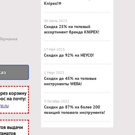
Knipex!❅
30 Июнь 2023
Скидка 25% на топовый
ассортимент бренда KNIPEX!
Германия
17 Май 2023
Скидки до 92% на HEYCO!
каз
1 Март 2023
Скидки до 45% на топовые
инструменты WERA!
рез корзину
ос на почту:
3 Октябрь 2022
p.ru
Скидки до 87% на более 200
позиций топового инструмента!
тов выдачи
таматов