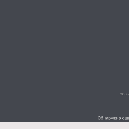
ООО «
Обнаружив ошиб