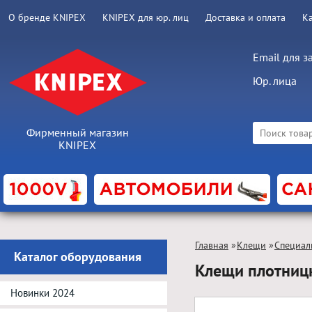
О бренде KNIPEX
KNIPEX для юр. лиц
Доставка и оплата
К
Email для з
Юр. лица
Фирменный магазин
KNIPEX
Главная
»
Клещи
»
Специал
Каталог оборудования
Клещи плотниц
Новинки 2024