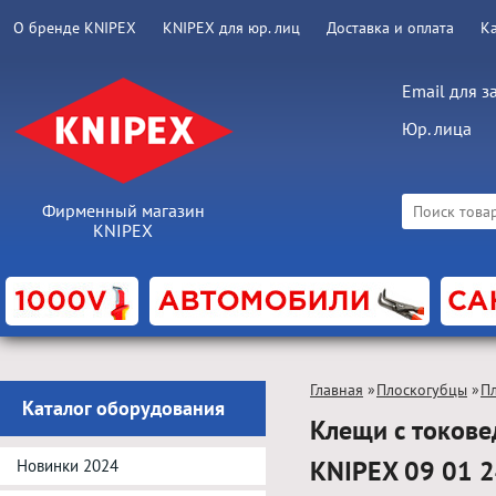
О бренде KNIPEX
KNIPEX для юр. лиц
Доставка и оплата
К
Email для з
Юр. лица
Фирменный магазин
KNIPEX
Главная
»
Плоскогубцы
»
П
Каталог оборудования
Клещи с токовед
KNIPEX 09 01 
Новинки 2024