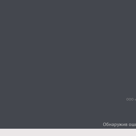
ООО «
Обнаружив ошиб