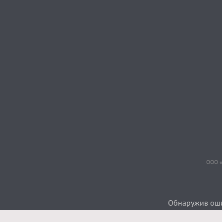
ООО «
Обнаружив ошиб