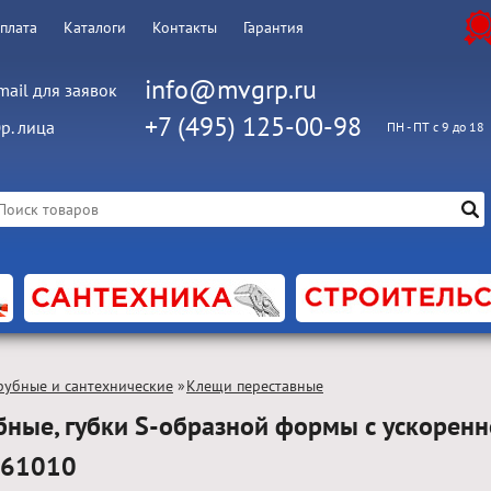
оплата
Каталоги
Контакты
Гарантия
info@mvgrp.ru
mail для заявок
+7 (495) 125-00-98
р. лица
ПН - ПТ с 9 до 18
рубные и сантехнические
»
Клещи переставные
бные, губки S-образной формы с ускорен
361010