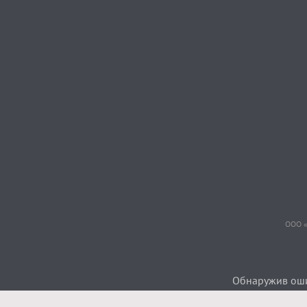
ООО «
Обнаружив ошиб