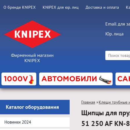
О бренде KNIPEX
KNIPEX для юр. лиц
Доставка и оплата
К
Email для з
Юр. лица
Фирменный магазин
KNIPEX
Главная
»
Клещи трубные и
Каталог оборудования
Щипцы для пру
51 250 AF KN-
Новинки 2024