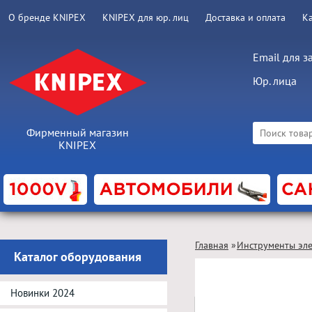
О бренде KNIPEX
KNIPEX для юр. лиц
Доставка и оплата
К
Email для з
Юр. лица
Фирменный магазин
KNIPEX
Главная
»
Инструменты эл
Каталог оборудования
Колпачки изол
Новинки 2024