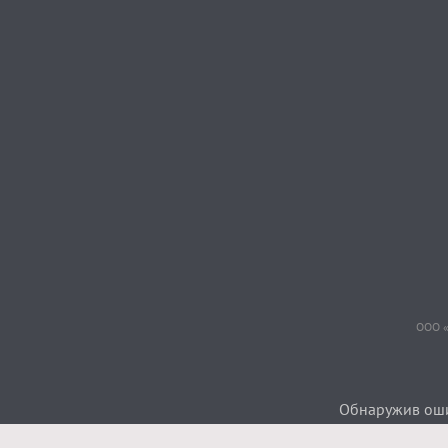
ООО «
Обнаружив ошиб