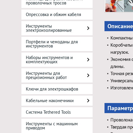
проволочных тросов
Опрессовка и обжим кабеля
Описание
Инструменты
электроизолированные
Компактные
Портфели и чемоданы для
Коробчаты
инструментов
нагрузок.
Наборы инструментов и
Экономия с
комплектующих
длины.
Инструменты для
Точная рез
прецизионных работ
Универсаль
Изготовлен
Ключи для электрошкафов
Кабельные наконечники
Параметр
Система Tethered Tools
Проволока 
Инструменты с машинным
Твердая пр
приводом