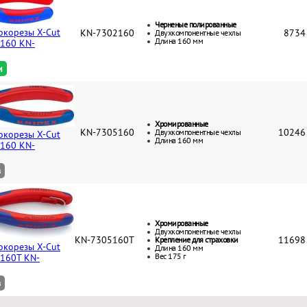
Черненые полированные
окорезы X-Cut
KN-7302160
8734
Двухкомпонентные чехлы
Длина 160 мм
 160 KN-
и
Хромированные
KN-7305160
10246
Двухкомпонентные чехлы
окорезы X-Cut
Длина 160 мм
 160 KN-
з
Хромированные
Двухкомпонентные чехлы
KN-7305160T
11698
Крепление для страховки
окорезы X-Cut
Длина 160 мм
Вес 175 г
 160T KN-
з