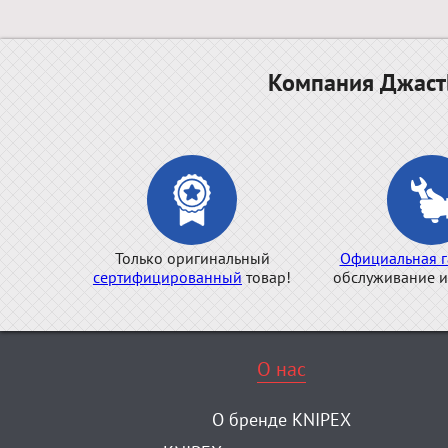
Компания ДжастБ
Только оригинальный
Официальная г
сертифицированный
товар!
обслуживание и
О нас
О бренде KNIPEX