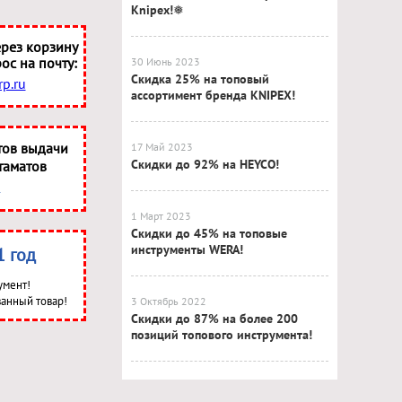
Knipex!❅
рез корзину
ос на почту:
30 Июнь 2023
Скидка 25% на топовый
p.ru
ассортимент бренда KNIPEX!
тов выдачи
17 Май 2023
Скидки до 92% на HEYCO!
таматов
1 Март 2023
Скидки до 45% на топовые
инструменты WERA!
1 год
умент!
анный товар!
3 Октябрь 2022
Скидки до 87% на более 200
позиций топового инструмента!