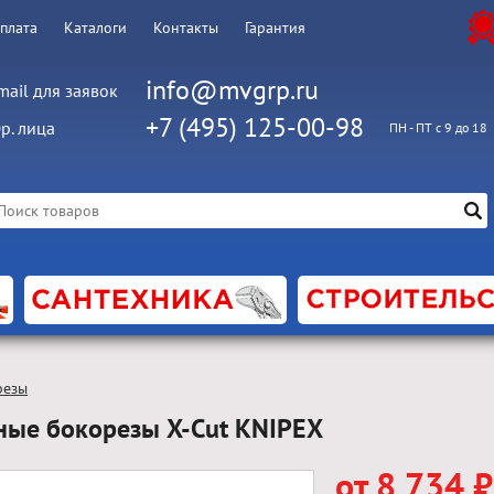
оплата
Каталоги
Контакты
Гарантия
info@mvgrp.ru
mail для заявок
+7 (495) 125-00-98
р. лица
ПН - ПТ с 9 до 18
резы
ные бокорезы X-Cut KNIPEX
от 8 734 ₽