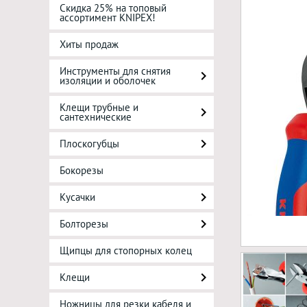
Скидка 25% на топовый
ассортимент KNIPEX!
Хиты продаж
Инструменты для снятия
изоляции и оболочек
Клещи трубные и
сантехнические
Плоскогубцы
Бокорезы
Кусачки
Болторезы
Щипцы для стопорных колец
Клещи
Ножницы для резки кабеля и