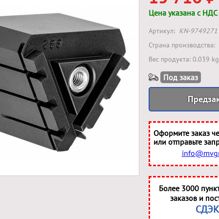
Цена указана с НДС
Артикул:
KN-9749271
Страна производства:
Вес продукта: 0.039 kg
Под заказ
Предза
Оформите заказ че
или отправьте запр
info@mvgr
Более 3000 пунк
заказов и пос
СДЭК