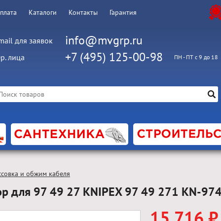
оплата
Каталоги
Контакты
Гарантия
info@mvgrp.ru
mail для заявок
+7 (495) 125-00-98
р. лица
ПН - ПТ с 9 до 18
совка и обжим кабеля
ор для 97 49 27 KNIPEX 97 49 271 KN-97
15 716 ₽