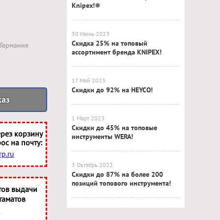
Knipex!❅
30 Июнь 2023
Скидка 25% на топовый
Германия
ассортимент бренда KNIPEX!
17 Май 2023
Скидки до 92% на HEYCO!
каз
1 Март 2023
Скидки до 45% на топовые
рез корзину
инструменты WERA!
ос на почту:
p.ru
3 Октябрь 2022
Скидки до 87% на более 200
позиций топового инструмента!
тов выдачи
таматов