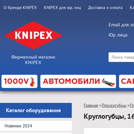
О бренде KNIPEX
KNIPEX для юр. лиц
Доставка и оплата
К
Email для з
Юр. лица
Фирменный магазин
KNIPEX
Главная
»
Плоскогубцы
»
П
Каталог оборудования
Круглогубцы, 1
Новинки 2024