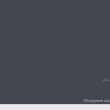
ООО «
Обнаружив ошиб