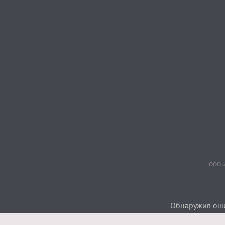
ООО «
Обнаружив ошиб