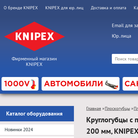
О бренде KNIPEX
KNIPEX для юр. лиц
Доставка и оплата
К
Email для з
Юр. лица
Фирменный магазин
KNIPEX
Главная
»
Плоскогубцы
»
П
Каталог оборудования
Круглогубцы с 
200 мм, KNIPE
Новинки 2024