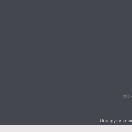
ООО «
Обнаружив ошиб