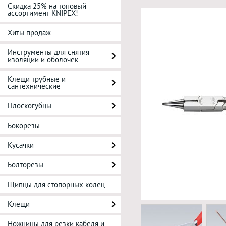
Скидка 25% на топовый
ассортимент KNIPEX!
Хиты продаж
Инструменты для снятия
изоляции и оболочек
Клещи трубные и
сантехнические
Плоскогубцы
Бокорезы
Кусачки
Болторезы
Щипцы для стопорных колец
Клещи
Ножницы для резки кабеля и