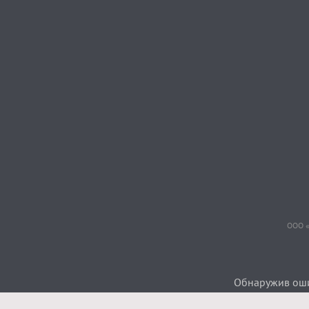
ООО «
Обнаружив ошиб