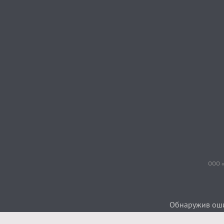
ООО «
Обнаружив ошиб