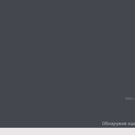
ООО «
Обнаружив ошиб