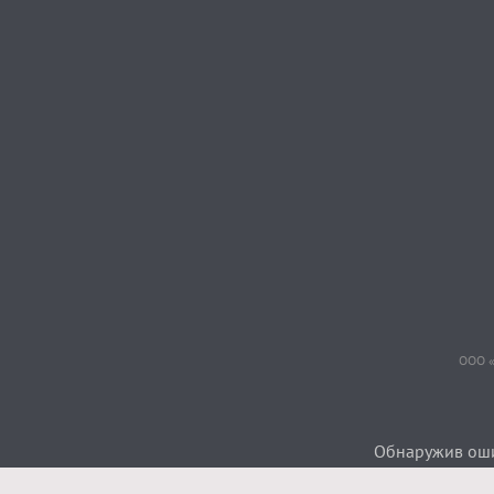
ООО «
Обнаружив ошиб