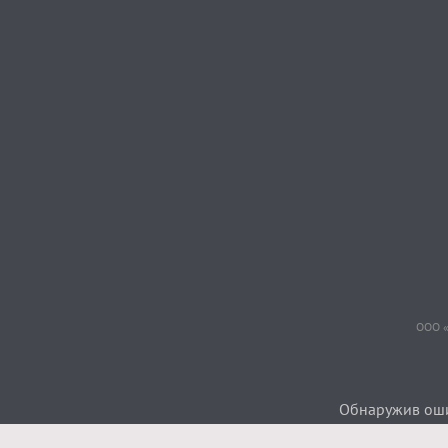
ООО «
Обнаружив ошиб