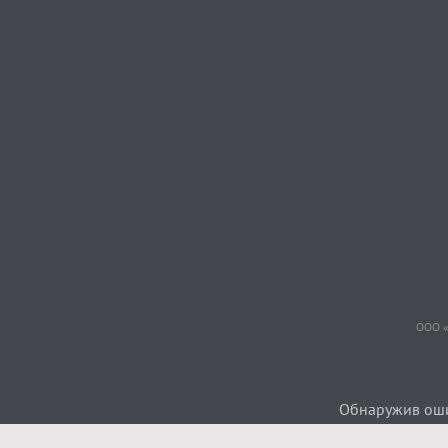
ООО «
Обнаружив ошиб