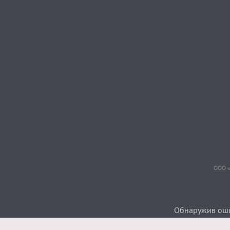
ООО «
Обнаружив ошиб