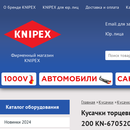
О бренде KNIPEX
KNIPEX для юр. лиц
Доставка и оплата
К
Email для з
Юр. лица
Фирменный магазин
KNIPEX
Главная
»
Кусачки
»
Кусачк
Каталог оборудования
Кусачки торцев
200 KN-67052
Новинки 2024