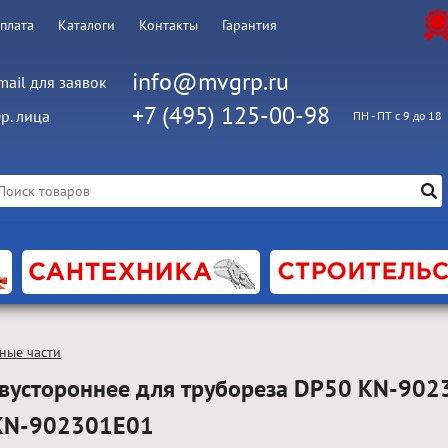
оплата
Каталоги
Контакты
Гарантия
info@mvgrp.ru
mail для заявок
+7 (495) 125-00-98
р. лица
ПН - ПТ с 9 до 18
ные части
двустороннее для трубореза DP50 KN-90
KN-902301E01