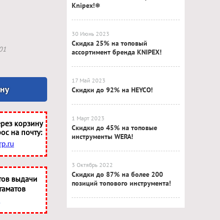
Knipex!❅
30 Июнь 2023
Скидка 25% на топовый
01
ассортимент бренда KNIPEX!
17 Май 2023
ину
Скидки до 92% на HEYCO!
1 Март 2023
рез корзину
Скидки до 45% на топовые
ос на почту:
инструменты WERA!
p.ru
3 Октябрь 2022
Скидки до 87% на более 200
тов выдачи
позиций топового инструмента!
таматов