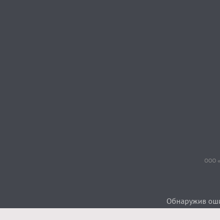
ООО «
Обнаружив ошиб