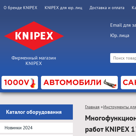
О бренде KNIPEX
KNIPEX для юр. лиц
Доставка и оплата
К
Email для з
Юр. лица
Фирменный магазин
KNIPEX
Главная
»
Инструменты для
Каталог оборудования
Многофункцион
работ KNIPEX 
Новинки 2024