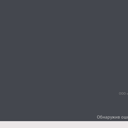
ООО «
Обнаружив ошиб