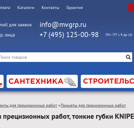
оплата
Каталоги
Контакты
Гарантия
info@mvgrp.ru
mail для заявок
+7 (495) 125-00-98
р. лица
ПН - ПТ с 9 до 18
енты для прецизионных работ
»
Пинцеты для прецизионных работ
я прецизионных работ, тонкие губки KNI