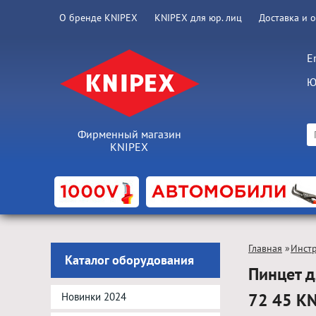
О бренде KNIPEX
KNIPEX для юр. лиц
Доставка и 
E
Ю
Фирменный магазин
KNIPEX
Главная
»
Инст
Каталог оборудования
Пинцет д
72 45 K
Новинки 2024