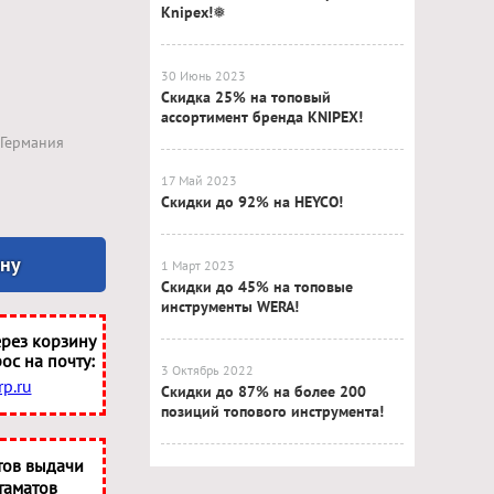
Knipex!❅
30 Июнь 2023
Скидка 25% на топовый
ассортимент бренда KNIPEX!
Германия
17 Май 2023
Скидки до 92% на HEYCO!
ину
1 Март 2023
Скидки до 45% на топовые
инструменты WERA!
рез корзину
ос на почту:
3 Октябрь 2022
p.ru
Скидки до 87% на более 200
позиций топового инструмента!
тов выдачи
таматов