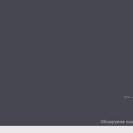
ООО «
Обнаружив ошиб