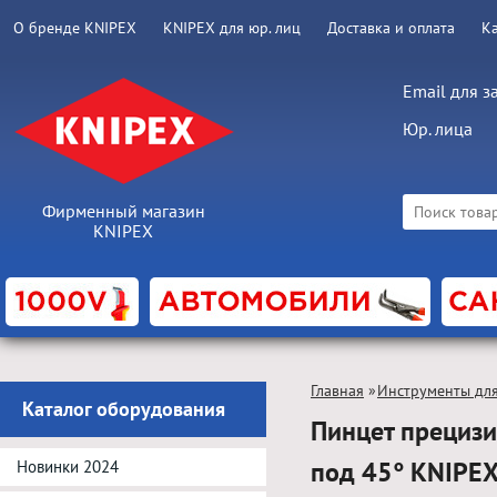
О бренде KNIPEX
KNIPEX для юр. лиц
Доставка и оплата
К
Email для з
Юр. лица
Фирменный магазин
KNIPEX
Главная
»
Инструменты дл
Каталог оборудования
Пинцет прецизи
под 45° KNIPE
Новинки 2024