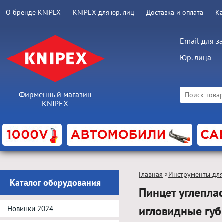
О бренде KNIPEX
KNIPEX для юр. лиц
Доставка и оплата
К
Email для з
Юр. лица
Фирменный магазин
KNIPEX
Главная
»
Инструменты дл
Каталог оборудования
Пинцет углепла
игловидные гу
Новинки 2024