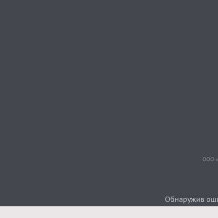
ООО «
Обнаружив ошиб