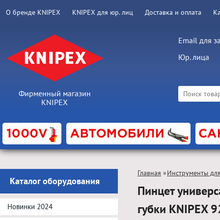
О бренде KNIPEX
KNIPEX для юр. лиц
Доставка и оплата
К
Email для з
Юр. лица
Фирменный магазин
KNIPEX
Главная
»
Инструменты дл
Каталог оборудования
Пинцет универс
губки KNIPEX 
Новинки 2024