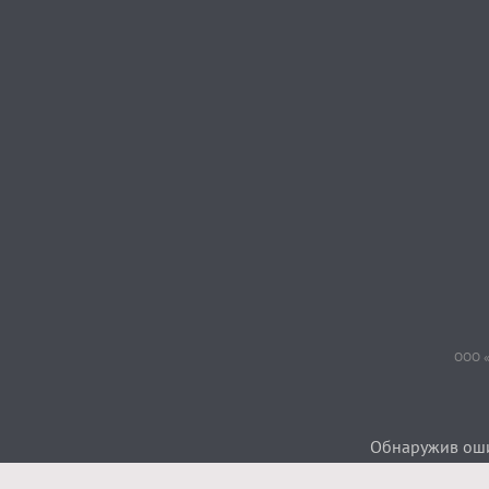
ООО «
Обнаружив ошиб