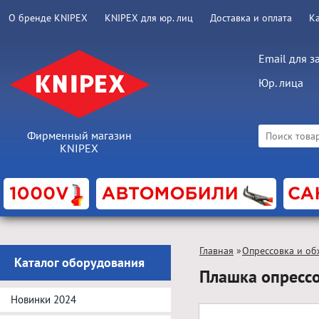
О бренде KNIPEX
KNIPEX для юр. лиц
Доставка и оплата
К
Email для з
Юр. лица
Фирменный магазин
KNIPEX
Главная
»
Опрессовка и об
Каталог оборудования
Плашка опресс
Новинки 2024