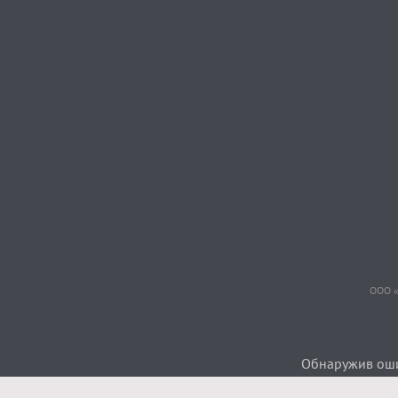
ООО «
Обнаружив ошиб