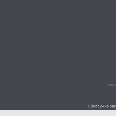
ООО «
Обнаружив ошиб