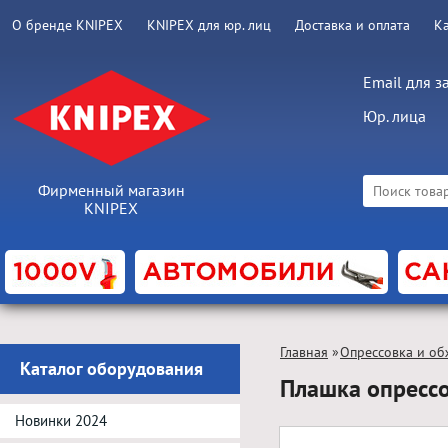
О бренде KNIPEX
KNIPEX для юр. лиц
Доставка и оплата
К
Email для з
Юр. лица
Фирменный магазин
KNIPEX
Главная
»
Опрессовка и об
Каталог оборудования
Плашка опресс
Новинки 2024