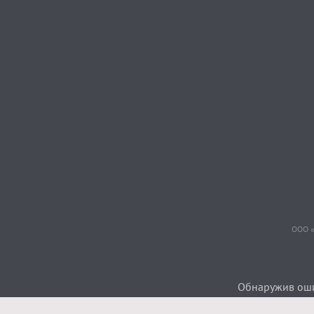
ООО «
Обнаружив ошиб