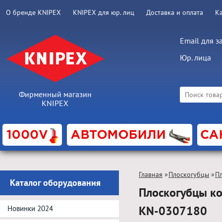
О бренде KNIPEX
KNIPEX для юр. лиц
Доставка и оплата
К
Email для з
Юр. лица
Фирменный магазин
KNIPEX
Главная
»
Плоскогубцы
»
П
Каталог оборудования
Плоскогубцы ко
KN-0307180
Новинки 2024