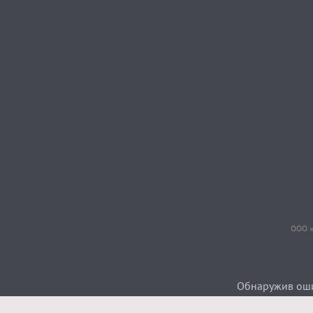
ООО «
Обнаружив ошиб