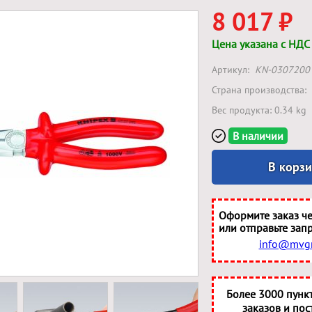
8 017 ₽
Цена указана с НДС
Артикул:
KN-0307200
Страна производства:
Вес продукта: 0.34 kg
В наличии
В корз
Оформите заказ че
или отправьте запр
info@mvgr
Более 3000 пунк
заказов и пос