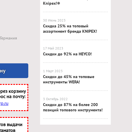
Knipex!❅
30 Июнь 2023
Скидка 25% на топовый
ассортимент бренда KNIPEX!
Германия
17 Май 2023
Скидки до 92% на HEYCO!
ину
1 Март 2023
Скидки до 45% на топовые
инструменты WERA!
рез корзину
ос на почту:
3 Октябрь 2022
p.ru
Скидки до 87% на более 200
позиций топового инструмента!
тов выдачи
таматов