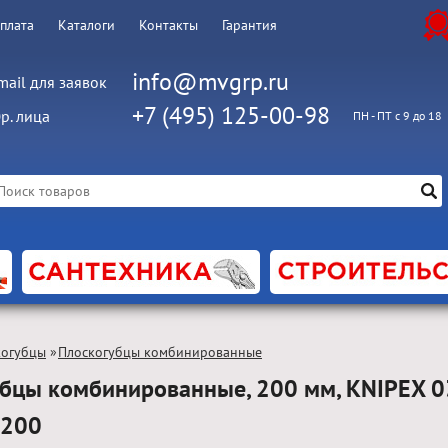
оплата
Каталоги
Контакты
Гарантия
info@mvgrp.ru
mail для заявок
+7 (495) 125-00-98
р. лица
ПН - ПТ с 9 до 18
когубцы
»
Плоскогубцы комбинированные
бцы комбинированные, 200 мм, KNIPEX 0
7200