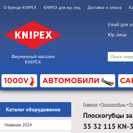
О бренде KNIPEX
KNIPEX для юр. лиц
Доставка и оплата
К
Email для з
Юр. лица
Фирменный магазин
KNIPEX
Главная
»
Плоскогубцы
»
П
Каталог оборудования
Плоскогубцы за
35 32 115 KN-
Новинки 2024