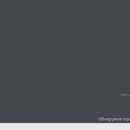
ООО «
Обнаружив ошиб