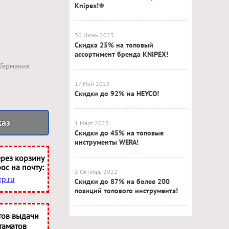
Knipex!❅
30 Июнь 2023
Скидка 25% на топовый
ассортимент бренда KNIPEX!
Германия
17 Май 2023
Скидки до 92% на HEYCO!
каз
1 Март 2023
Скидки до 45% на топовые
инструменты WERA!
рез корзину
ос на почту:
3 Октябрь 2022
p.ru
Скидки до 87% на более 200
позиций топового инструмента!
тов выдачи
таматов