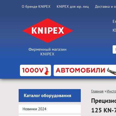
О бренде KNIPEX
KNIPEX для юр. лиц
Доставка и 
E
Ю
Фирменный магазин
KNIPEX
Главная
»
Инст
Каталог оборудования
Прецизи
125 KN-
Новинки 2024