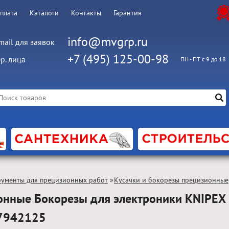
оплата
Каталоги
Контакты
Гарантия
info@mvgrp.ru
mail для заявок
+7 (495) 125-00-98
р. лица
ПН - ПТ с 9 до 18
рументы для прецизионных работ
»
Кусачки и бокорезы прецизионные
онные Бокорезы для электроники KNIPEX
7942125