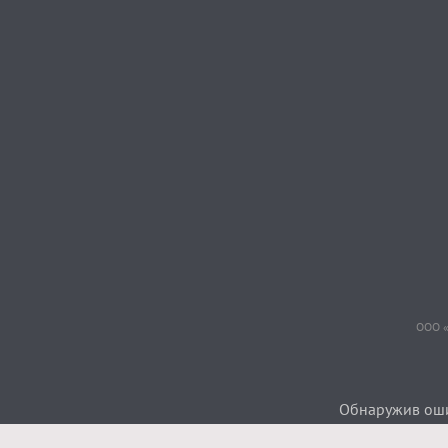
ООО «
Обнаружив ошиб