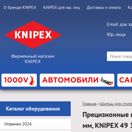
О бренде KNIPEX
KNIPEX для юр. лиц
Доставка и оплата
К
Email для з
Юр. лица
Фирменный магазин
KNIPEX
Главная
»
Щипцы для стоп
Каталог оборудования
Прецизионные 
мм, KNIPEX 49
Новинки 2024