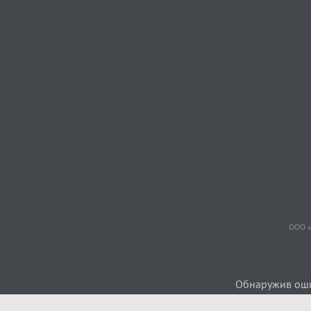
ООО «
Обнаружив ошиб