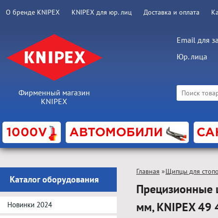
О бренде KNIPEX
KNIPEX для юр. лиц
Доставка и оплата
К
Email для з
Юр. лица
Фирменный магазин
KNIPEX
Главная
»
Щипцы для стоп
Каталог оборудования
Прецизионные 
мм, KNIPEX 49
Новинки 2024