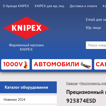
О бренде KNIPEX
KNIPEX для юр. лиц
Доставка и оплата
К
Email для з
Юр. лица
Фирменный магазин
KNIPEX
Главная
»
Инструменты дл
Каталог оборудования
Прецизионный 
925874ESD
Новинки 2024