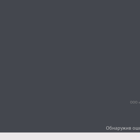
ООО «
Обнаружив ошиб