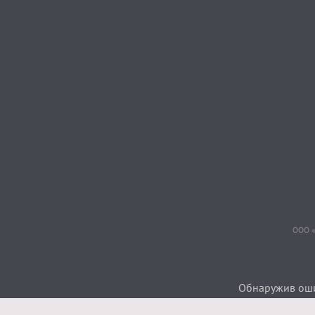
ООО «
Обнаружив ошиб