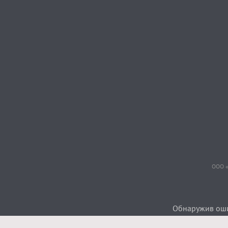
ООО «
Обнаружив ошиб