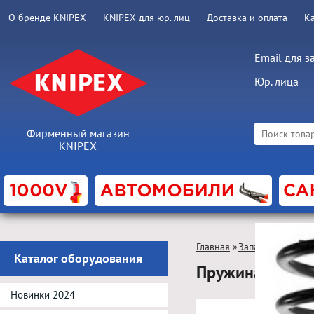
О бренде KNIPEX
KNIPEX для юр. лиц
Доставка и оплата
К
Email для з
Юр. лица
Фирменный магазин
KNIPEX
Главная
»
Запасные части
Каталог оборудования
Пружина для т
Новинки 2024