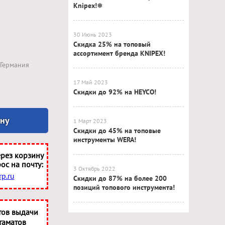
Knipex!❅
30 Июнь 2023
Скидка 25% на топовый
ассортимент бренда KNIPEX!
Германия
17 Май 2023
Скидки до 92% на HEYCO!
ину
1 Март 2023
Скидки до 45% на топовые
инструменты WERA!
рез корзину
ос на почту:
3 Октябрь 2022
p.ru
Скидки до 87% на более 200
позиций топового инструмента!
тов выдачи
таматов