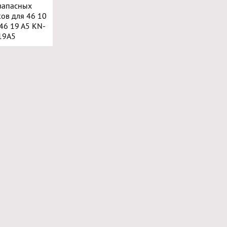
 запасных
ов для 46 10
46 19 A5 KN-
19A5