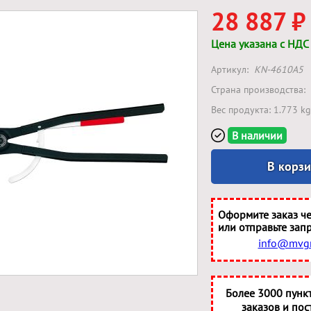
28 887 ₽
Цена указана с НДС
Артикул:
KN-4610A5
Страна производства:
Вес продукта: 1.773 kg
В наличии
В корз
Оформите заказ че
или отправьте запр
info@mvgr
Более 3000 пунк
заказов и пос