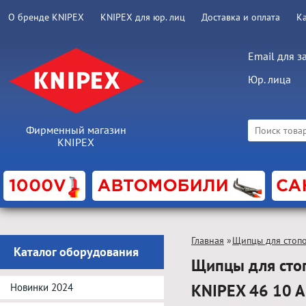
О бренде KNIPEX
KNIPEX для юр. лиц
Доставка и оплата
К
Email для з
Юр. лица
Фирменный магазин
KNIPEX
Главная
»
Щипцы для стоп
Каталог оборудования
Щипцы для стоп
KNIPEX 46 10 
Новинки 2024