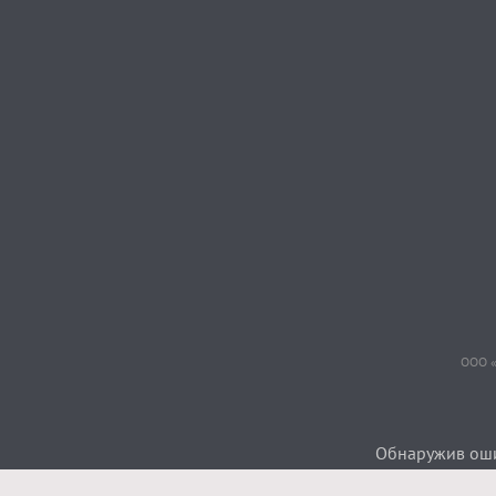
ООО «
Обнаружив ошиб