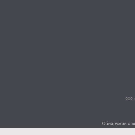
ООО «
Обнаружив ошиб