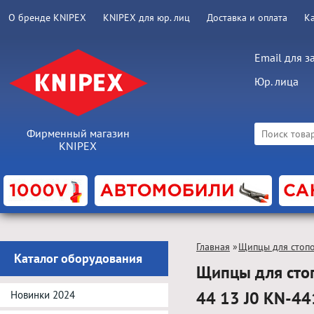
О бренде KNIPEX
KNIPEX для юр. лиц
Доставка и оплата
К
Email для з
Юр. лица
Фирменный магазин
KNIPEX
Главная
»
Щипцы для стоп
Каталог оборудования
Щипцы для стоп
44 13 J0 KN-44
Новинки 2024