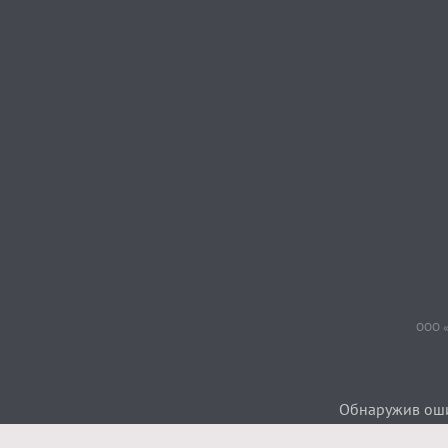
ООО «
Обнаружив ошиб