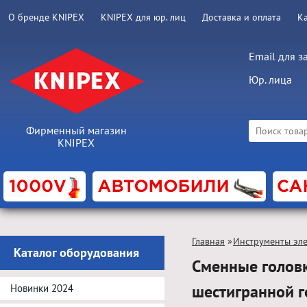
О бренде KNIPEX
KNIPEX для юр. лиц
Доставка и оплата
К
Email для з
Юр. лица
Фирменный магазин
KNIPEX
Главная
»
Инструменты эл
Каталог оборудования
Сменные головк
шестигранной 
Новинки 2024