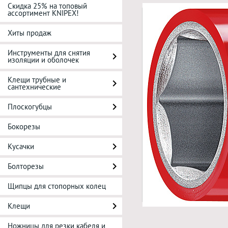
Скидка 25% на топовый
ассортимент KNIPEX!
Хиты продаж
Инструменты для снятия
изоляции и оболочек
Клещи трубные и
сантехнические
Плоскогубцы
Бокорезы
Кусачки
Болторезы
Щипцы для стопорных колец
Клещи
Ножницы для резки кабеля и